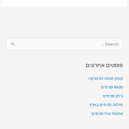
S
e
a
פוסטים אחרונים
r
c
קופון הנחה לג'פניקה
h
Keds סניפים
f
כיתן סניפים
o
מילגה סניפים בארץ
r
Fox Home סניפים
: