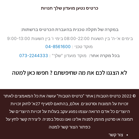
כרטיס נטען מועדון שלך חנויות
במקרה של תקלה טכנית בהעברת הכרטיס ברשתות:
בימים א'-ה' בין השעות 08:00-22:00
בימי ו' בין השעות 9:00-13:00
מוקד טכני :
04-8561600
בכל מקרה אחר:
מוקד מועדון "שלך" :
073-2244333
לא הצגנו לכם את מה שחיפשתם ? חפשו כאן למטה
© 2022
כרטיס הטבות
| אתר "כרטיס הטבות" עושה את כל המאמצים לאתר
זכויות על תמונות וסרטונים. אולם, בהתאם לסעיף 27א' לחוק זכויות
היוצרים כל אדם הרואה עצמו נפגע עקב בעלות על זכויות היוצרים של
תמונה או סרטון מוזמן לפנות אלינו ואנו נטפל בפניה. ליצירת קשר לחץ על
כפתור הצור קשר למטה
צור קשר