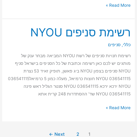
Read More »
רשימת סניפים NYOU
רשימת
סניפים
NYOU
כללי
,
סניפים
רשימת חנויות סניפים של רשת NYOU המביאה מבחר ענק של
מותגים יש לכם כאן רשימה וכתובת של כל הסניפים בישראל סניף
NYOU סניפים בצפון NYOU ביג פאשן, תופיק זאיד 53 נצרת
036541115 NYOU חוצות כרמיאל, מעלה כמון 5 כרמיאל036541115
NYOU ירכא ירכא 036541115 NYOU סנטר הגליל ראש פינה
036541115 NYOU שד' ההסתדרות 248 קרית אתא
Read More »
←
Next
2
1