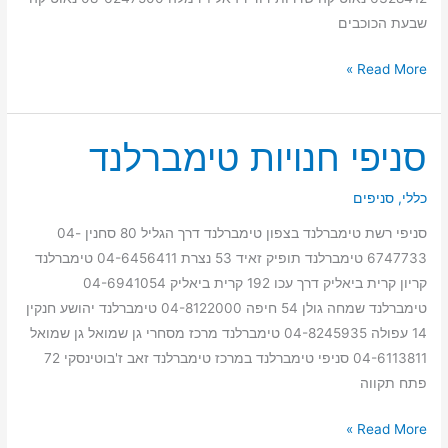
שבעת הכוכבים
Read More »
סניפי חנויות טימברלנד
סניפי
חנויות
טימברלנד
כללי
,
סניפים
סניפי רשת טימברלנד בצפון טימברלנד דרך הגליל 80 סחנין 04-
6747733 טימברלנד תופיק זאיד 53 נצרת 04-6456411 טימברלנד
קריון קרית ביאליק דרך עכו 192 קרית ביאליק 04-6941054
טימברלנד שמחה גולן 54 חיפה 04-8122000 טימברלנד יהושע חנקין
14 עפולה 04-8245935 טימברלנד מרכז מסחרי גן שמואל גן שמואל
04-6113811 סניפי טימברלנד במרכז טימברלנד זאב ז'בוטינסקי 72
פתח תקווה
Read More »