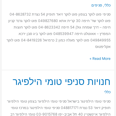
כללי
,
סניפים
LOCKER
סניפי פוט לוקר בצפון פוט לוקר זיאד תופיק 54 נצרת 04-8628732
פוט לוקר שד' חיפה 30 קרית אתא 049827680 פוט לוקר גרנד קניון
חיפה – דרך שמחה גולן 54 חיפה 04-8623342 פוט לוקר חוצות
המפרץ – אאוטלט חיפה 048539947 פוט לוקר ביג סבן ירכא
049849955 פוט לוקר מעלה כמון 2 כרמיאל 04-8419226 פוט לוקר
אקליפטוס
Read More »
חנויות סניפי טומי הילפיגר
חנויות
סניפי
טומי
כללי
הילפיגר
סניפי טומי הילפינגר בישראל סניפי טומי הילפיגר בצפון טומי הילפיגר
תופיק זיאד 53 נצרת 048817171 סניפי טומי הילפינגר במרכז טומי
הילפיגר איינשטיין 40 תל אביב-יפו 03-9015768 טומי הילפיגר רב