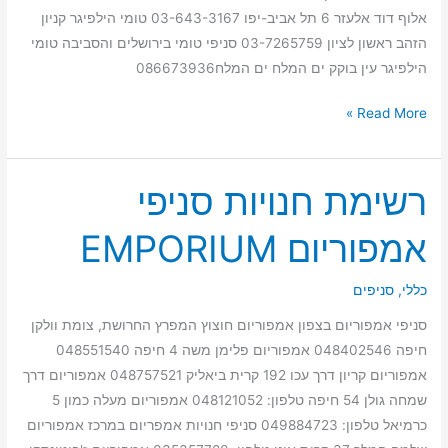
אלוף דוד אלעזר 6 תל אביב-יפו 03-643-3167 טומי הילפיגר קניון
הזהב ראשון לציון 03-7265759 סניפי טומי בירושלים והסביבה טומי
הילפיגר עין בוקק ים המלח ים המלח086673936
Read More »
רשימת חנויות סניפי
רשימת
חנויות
אמפוריום EMPORIUM
סניפי
אמפוריום
כללי
,
סניפים
EMPORIUM
סניפי אמפוריום בצפון אמפוריום חוצוץ המפרץ החרושת, צומת וולקן
חיפה 048402546 אמפוריום פלימן משה 4 חיפה 048551540
אמפוריום קריון דרך עכו 192 קרית ביאליק 048757521 אמפוריום דרך
שמחה גולן 54 חיפה טלפון: 048121052 אמפוריום מעלה כמון 5
כרמיאל טלפון: 049884723 סניפי חנויות אמפריום במרכז אמפוריום