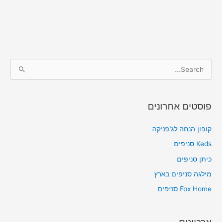
S
e
a
פוסטים אחרונים
r
c
קופון הנחה לג'פניקה
h
Keds סניפים
f
כיתן סניפים
o
מילגה סניפים בארץ
r
Fox Home סניפים
:
ארכיונים