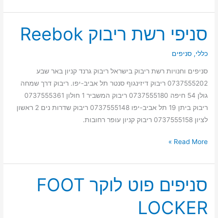
סניפי רשת ריבוק Reebok
סניפי
רשת
ריבוק
כללי
,
סניפים
Reebok
סניפים וחנויות רשת ריבוק בישראל ריבוק גרנד קניון באר שבע
0737555202 ריבוק דיזינגוף סנטר תל אביב-יפו. ריבוק דרך שמחה
גולן 54 חיפה 0737555180 ריבוק המשביר 1 חולון 0737555361
ריבוק ביתן 19 תל אביב-יפו 0737555148 ריבוק שדרות נים 2 ראשון
לציון 0737555158 ריבוק קניון עופר רחובות.
Read More »
סניפים פוט לוקר FOOT
סניפים
פוט
LOCKER
לוקר
FOOT