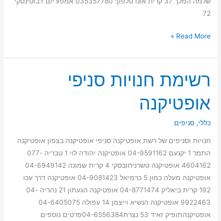
שלמה המלך 37 קרית אונו טלפון: 035357780 אמפוריום ז'בוטינסקי
72
Read More »
רשימת חנויות סניפי
רשימת
חנויות
אופטיקנה
סניפי
אופטיקנה
כללי
,
סניפים
חנויות וסניפים של רשת אופטיקנה סניפי אופטיקנה בצפון אופטיקנה
התמר 1 יקנעם 04-9591162 אופטיקנה יהודה לוי 1 טבריה 077-
4604162 אופטיקנה טשרניחובסקי 4 קרית שמונה 04-6949142
אופטיקנה מעלה כמון 5 כרמיאל 04-9081423 אופטיקנה דרך עכו
192 קרית ביאליק 04-8771474 אופטיקנה הגעתון 21 נהריה 04-
9922463 אופטיקנה הנשיא וייצמן 14 עפולה 04-6405075
אופטיקנהתופיק זאיד 53 נצרת04-6556384פרטים נוספים