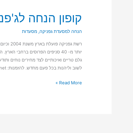
קופון הנחה לג'פנ
קופון
הנחה
לג'פניקה
הנחה למסעדת גפניקה
,
מסעדות
רשת גפני
יותר מ- 40 סניפים הפרוסים ברחבי ה
גלם טריים ואיכותיים לצד מחירים נוחים ותו
לשוב וליהנות בכל פעם מחדש. להזמנות: www.japanika.net שירות לקוחות: 3636* […]
Read More »