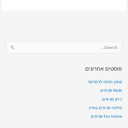
S
e
a
פוסטים אחרונים
r
c
קופון הנחה לג'פניקה
h
Keds סניפים
f
כיתן סניפים
o
מילגה סניפים בארץ
r
Fox Home סניפים
: