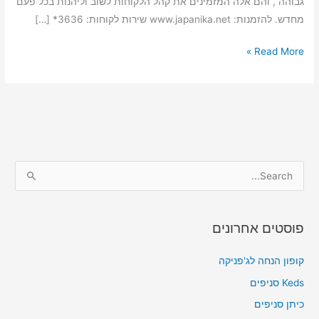
גבוהה , והם אלה המזמינים את קהל הלקוחות לשוב וליהנות בכל פעם
מחדש. להזמנות: www.japanika.net שירות לקוחות: 3636* […]
Read More »
S
e
a
פוסטים אחרונים
r
c
קופון הנחה לג'פניקה
h
Keds סניפים
f
כיתן סניפים
o