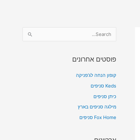
S
e
a
פוסטים אחרונים
r
c
קופון הנחה לג'פניקה
h
Keds סניפים
f
כיתן סניפים
o
מילגה סניפים בארץ
r
Fox Home סניפים
: